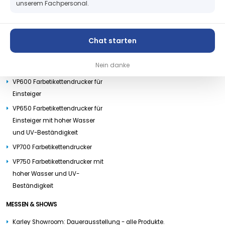
unserem Fachpersonal.
Tintenstrahl Farbetikettendrucker
VP750 Tintenpatrone Cyan
VP750 Tintenpatrone Magenta
VP500 Farbetikettendrucker
VP750 Tintenpatrone Gelb
Chat starten
VP550 Farbetikettendrucker für
VIPColor VPxxx Druckkopf
Einsteiger mit hoher Wasser
Nein danke
VP750 größerer Abwickler
und UV-Beständigkeit
VP600 Farbetikettendrucker für
Einsteiger
VP650 Farbetikettendrucker für
Einsteiger mit hoher Wasser
und UV-Beständigkeit
VP700 Farbetikettendrucker
VP750 Farbetikettendrucker mit
hoher Wasser und UV-
Beständigkeit
MESSEN & SHOWS
Karley Showroom: Dauerausstellung - alle Produkte.