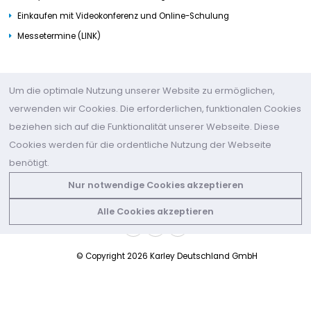
Einkaufen mit Videokonferenz und Online-Schulung
Messetermine (LINK)
KONTAKTIERE UNS
Um die optimale Nutzung unserer Website zu ermöglichen,
+49 (2361) 979231-0
verwenden wir Cookies. Die erforderlichen, funktionalen Cookies
beziehen sich auf die Funktionalität unserer Webseite. Diese
Adresse:
Karley Deutschland GmbH, Herner Str. 15b, 45657
Cookies werden für die ordentliche Nutzung der Webseite
Recklinghausen, Germany
benötigt.
Email:
info@karley.eu
Nur notwendige Cookies akzeptieren
Alle Cookies akzeptieren
© Copyright 2026 Karley Deutschland GmbH