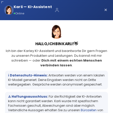
Karli — KI-Assistent
×
+49 (2361) 979231-0
Online
HALLO, ICH BIN KARLI! 👋
Ich bin der Karley KI-Assistent und beantworte Dir gern Fragen
zu unseren Produkten und Leistungen. Du kannst mit mir
schreiben — oder
Dich mit einem echten Menschen
INFORMATIONEN
verbinden lassen
.
Impressum
ℹ️ Datenschutz-Hinweis:
Antworten werden von einem lokalen
Datenschutzerklärung
KI-Modell generiert. Deine Eingaben werden nicht an Dritte
Karley Shop
weitergegeben. Gespräche werden anonymisiert gespeichert.
Kontakt
⚠️ Haftungsausschluss:
Für die Richtigkeit der KI-Antworten
PRODUKTE
ZUBEHÖR
kann nicht garantiert werden. Karli wurde mit spezifischem
Fachwissen geschult, Abweichungen sind aber möglich.
VP750 Tintenpatrone Schwarz
Weitere Produkte von VIPCOLOR:
Verbindliche Aussagen erhalten Sie zu unseren
Bürozeiten
von