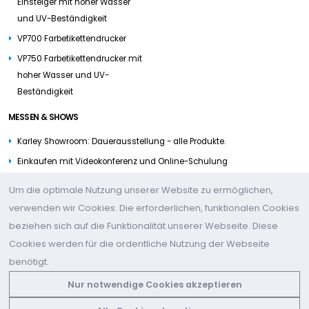
Einsteiger mit hoher Wasser
und UV-Beständigkeit
VP700 Farbetikettendrucker
VP750 Farbetikettendrucker mit
hoher Wasser und UV-
Beständigkeit
MESSEN & SHOWS
Karley Showroom: Dauerausstellung - alle Produkte.
Einkaufen mit Videokonferenz und Online-Schulung
Messetermine (LINK)
Um die optimale Nutzung unserer Website zu ermöglichen,
verwenden wir Cookies. Die erforderlichen, funktionalen Cookies
KONTAKTIERE UNS
beziehen sich auf die Funktionalität unserer Webseite. Diese
Cookies werden für die ordentliche Nutzung der Webseite
+49 (2361) 979231-0
benötigt.
Adresse:
Karley Deutschland GmbH, Herner Str. 15b, 45657
Nur notwendige Cookies akzeptieren
Recklinghausen, Germany