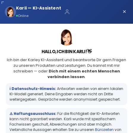
Karli — KI-Assistent
×
+49 (2361) 979231-0
Online
START
BLOG
VipColor erhöht Preise für alle
HALLO, ICH BIN KARLI! 👋
seine Drucker
Ich bin der Karley KI-Assistent und beantworte Dir gern Fragen
zu unseren Produkten und Leistungen. Du kannst mit mir
schreiben — oder
Dich mit einem echten Menschen
verbinden lassen
.
ℹ️ Datenschutz-Hinweis:
Antworten werden von einem lokalen
05
Sep
KI-Modell generiert. Deine Eingaben werden nicht an Dritte
VipColor erhöht Preise für alle
weitergegeben. Gespräche werden anonymisiert gespeichert.
seine Drucker
⚠️ Haftungsausschluss:
Für die Richtigkeit der KI-Antworten
kann nicht garantiert werden. Karli wurde mit spezifischem
Fachwissen geschult, Abweichungen sind aber möglich.
Verbindliche Aussagen erhalten Sie zu unseren
Bürozeiten
von
Karley Deutschland GmbH
Allgemein