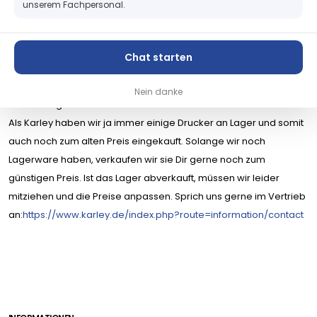
unserem Fachpersonal.
Nachdem VipColor lange die Preise für Drucker - entgegen aller
Trends - stabil gehalten hat, kommt nun auch eine
Preiserhöhung für alle VP600 / VP650 / VP700 und VP750 Drucker
Chat starten
auf uns zu. Noch länger waren die Druckköpfe und auch die
Ersatzteile stabil. Leider haben auch diese sich nun erhöht, sind
Nein danke
aber häufig noch unter den Preisen des Mitbewerbs.
Als Karley haben wir ja immer einige Drucker an Lager und somit
auch noch zum alten Preis eingekauft. Solange wir noch
Lagerware haben, verkaufen wir sie Dir gerne noch zum
günstigen Preis. Ist das Lager abverkauft, müssen wir leider
mitziehen und die Preise anpassen. Sprich uns gerne im Vertrieb
an:
https://www.karley.de/index.php?route=information/contact